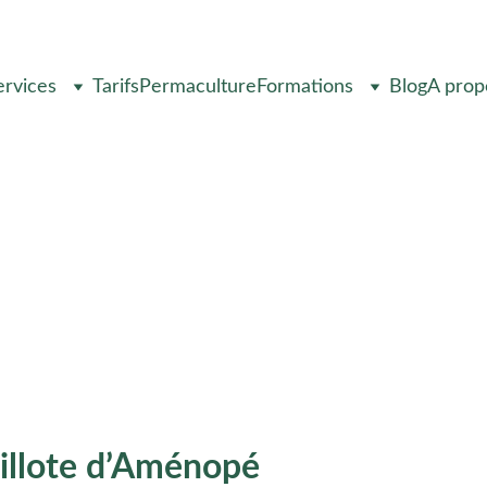
ervices
Tarifs
Permaculture
Formations
Blog
A prop
Aménopé – Le Restaurant F
rmaculture 🤍
illote d’Aménopé