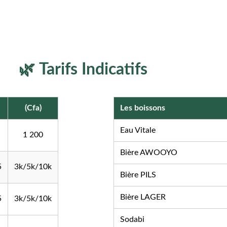
es produits sont cultivés, cueillis et cuisinés
🌿 
Tarifs Indicatifs