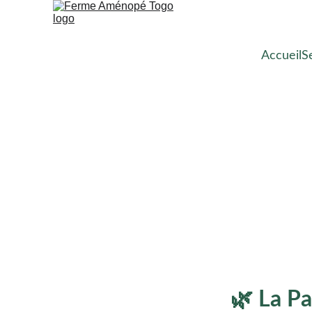
Accueil
S
La Paillote d’
Cœur de la Pe
🌿 
La Pa