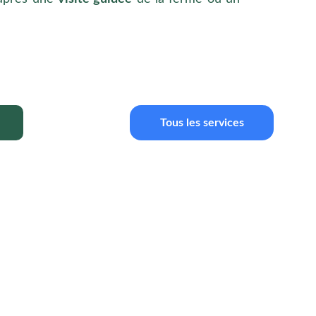
Tous les services
S 
VOUS !
Vous êtes déjà venu(e) à la Ferme 
Aménopé  🤍