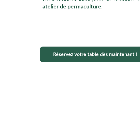
atelier de permaculture
.
Réservez votre table dès maintenant !
ESERVATIONS
NOUS SUIVRE SUR LE
RÉSEAUX
nopé Togo
 SOSSI