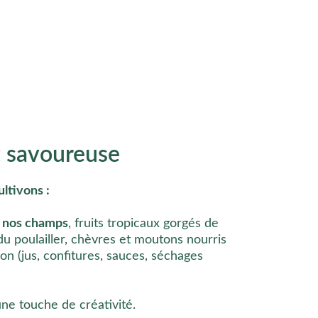
et savoureuse
ltivons : 
e nos champs
, fruits tropicaux gorgés de 
du poulailler, chèvres et moutons nourris 
on (jus, confitures, sauces, séchages 
une touche de créativité.