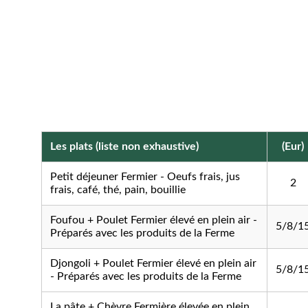
Vous vivez une
expérience unique
: manger là où l