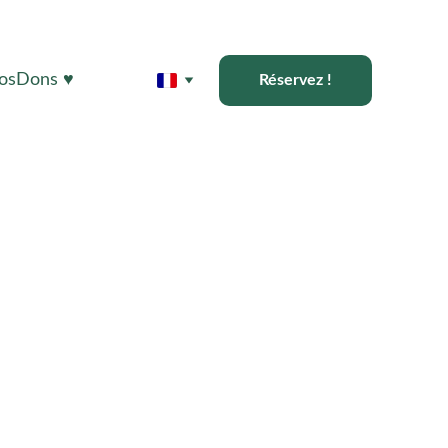
os
Dons ♥️
Réservez !
ermier au 